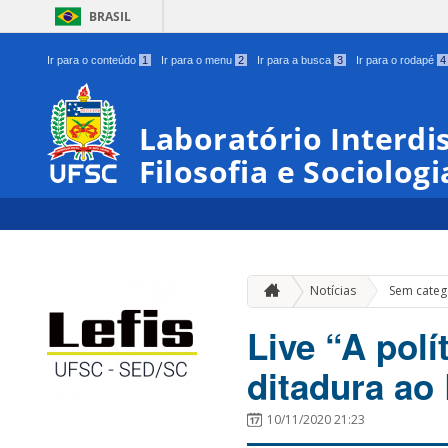
BRASIL
Ir para o conteúdo
1
Ir para o menu
2
Ir para a busca
3
Ir para o rodapé
4
Laboratório Interdis
Filosofia e Sociologi
Notícias
Sem categ
Live “A pol
ditadura ao 
10/11/2020 21:23