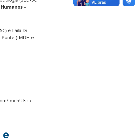
s Humanos –
) e Laila Di
o Ponte (IMDH e
.com/ImdhUfsc e
 e