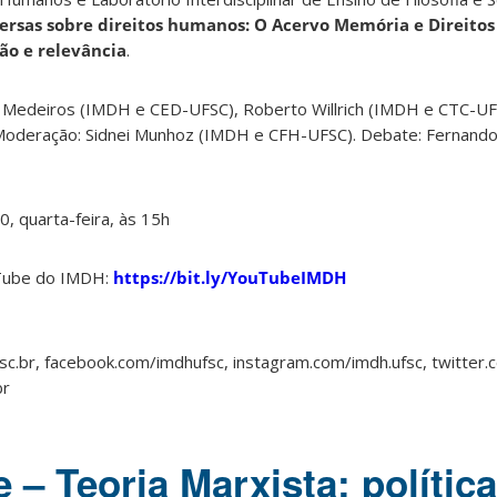
ersas sobre direitos humanos: O Acervo Memória e Direito
ão e relevância
.
 Medeiros (IMDH e CED-UFSC), Roberto Willrich (IMDH e CTC-UFSC
Moderação: Sidnei Munhoz (IMDH e CFH-UFSC). Debate: Fernand
, quarta-feira, às 15h
uTube do IMDH:
https://bit.ly/YouTubeIMDH
sc.br, facebook.com/imdhufsc, instagram.com/imdh.ufsc, twitter
br
 – Teoria Marxista: política