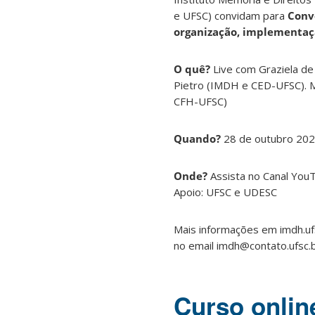
e UFSC) convidam para
Conv
organização, implementaç
O quê?
Live com Graziela de
Pietro (IMDH e CED-UFSC). 
CFH-UFSC)
Quando?
28 de outubro 2020
Onde?
Assista no Canal Yo
Apoio: UFSC e UDESC
Mais informações em imdh.uf
no email imdh@contato.ufsc.
Curso online