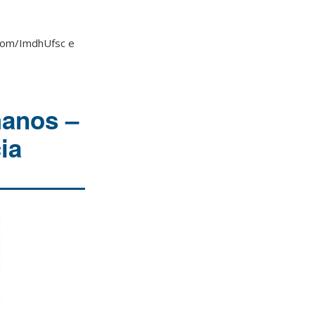
.com/ImdhUfsc e
manos –
ia