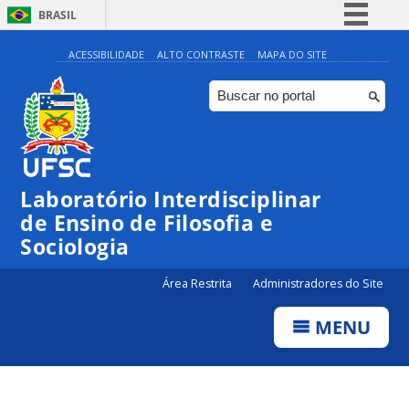
BRASIL
Simplifique!
ACESSIBILIDADE
ALTO CONTRASTE
MAPA DO SITE
Comunica BR
Participe
Acesso à informação
Legislação
Laboratório Interdisciplinar
Canais
de Ensino de Filosofia e
Sociologia
Área Restrita
Administradores do Site
MENU