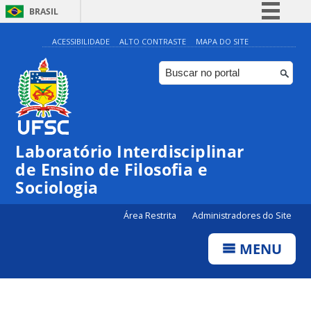
BRASIL
Simplifique!
ACESSIBILIDADE
ALTO CONTRASTE
MAPA DO SITE
Comunica BR
Participe
Acesso à informação
Legislação
Laboratório Interdisciplinar
Canais
de Ensino de Filosofia e
Sociologia
Área Restrita
Administradores do Site
MENU