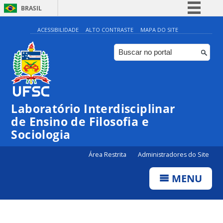
BRASIL
Simplifique!
ACESSIBILIDADE
ALTO CONTRASTE
MAPA DO SITE
Comunica BR
Participe
Acesso à informação
Legislação
Laboratório Interdisciplinar
Canais
de Ensino de Filosofia e
Sociologia
Área Restrita
Administradores do Site
MENU