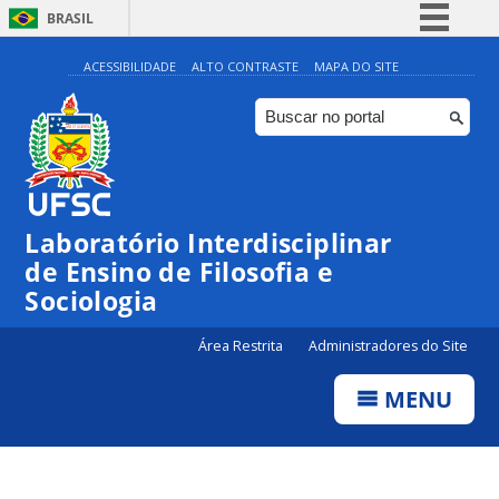
BRASIL
Simplifique!
ACESSIBILIDADE
ALTO CONTRASTE
MAPA DO SITE
Comunica BR
Participe
Acesso à informação
Legislação
Laboratório Interdisciplinar
Canais
de Ensino de Filosofia e
Sociologia
Área Restrita
Administradores do Site
MENU