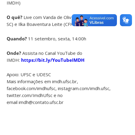
IMDH)
O quê?
Live com Vanda de Oliveira Gomes (MNU-
SC) e Ilka Boaventura Leite (CFH/UFSC)
Quando?
11 setembro, sexta, 14:00h
Onde?
Assista no Canal YouTube do
IMDH:
https://bit.ly/YouTubeIMDH
Apoio: UFSC e UDESC
Mais informações em imdh.ufsc.br,
facebook.com/imdhufsc, instagram.com/imdh.ufsc,
twitter.com/ImdhUfsc e no
email imdh@contato.ufsc.br