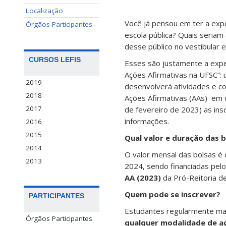
Localização
Você já pensou em ter a expe
Órgãos Participantes
escola pública? Quais seriam
desse público no vestibular 
CURSOS LEFIS
Esses são justamente a exp
Ações Afirmativas na UFSC”: 
2019
desenvolverá atividades e c
2018
Ações Afirmativas (AAs) em c
2017
de fevereiro de 2023) as ins
informações.
2016
2015
Qual valor e duração das 
2014
O valor mensal das bolsas é 
2013
2024, sendo financiadas pel
AA (2023)
da Pró-Reitoria d
Quem pode se inscrever?
PARTICIPANTES
Estudantes regularmente ma
Órgãos Participantes
qualquer modalidade de aç