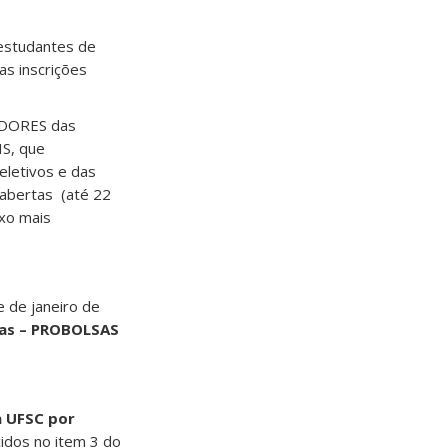
 estudantes de
as inscrições
ADORES das
IS, que
eletivos e das
 abertas (até 22
xo mais
e de janeiro de
vas – PROBOLSAS
a UFSC por
idos no item 3 do