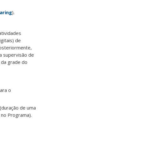
aring
).
atividades
gitais) de
Posteriormente,
 a supervisão de
e da grade do
ara o
 (duração de uma
 no Programa).