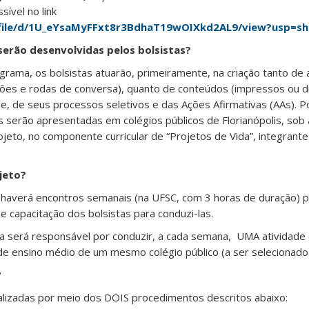
ssível no link
m/file/d/1U_eYsaMyFFxt8r3BdhaT19wOIXkd2AL9/view?usp=sh
serão desenvolvidas pelos bolsistas?
rama, os bolsistas atuarão, primeiramente, na criação tanto de 
ões e rodas de conversa), quanto de conteúdos (impressos ou di
e, de seus processos seletivos e das Ações Afirmativas (AAs). 
 serão apresentadas em colégios públicos de Florianópolis, sob
jeto, no componente curricular de “Projetos de Vida”, integrant
jeto?
 haverá encontros semanais (na UFSC, com 3 horas de duração) p
e capacitação dos bolsistas para conduzi-las.
sta será responsável por conduzir, a cada semana, UMA atividade
 ensino médio de um mesmo colégio público (a ser selecionado
?
ealizadas por meio dos DOIS procedimentos descritos abaixo: