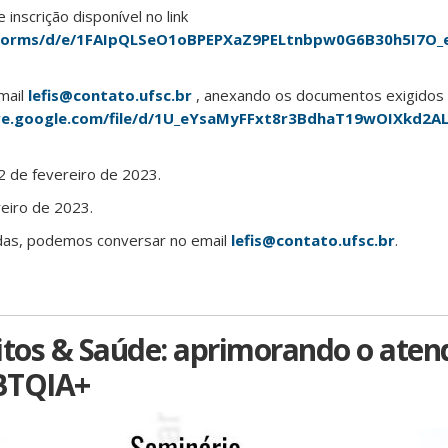
 inscrição disponível no link
m/forms/d/e/1FAIpQLSeO1oBPEPXaZ9PELtnbpw0G6B30h5I7
mail
lefis@contato.ufsc.br
, anexando os documentos exigidos 
ive.google.com/file/d/1U_eYsaMyFFxt8r3BdhaT19wOIXkd2A
22 de fevereiro de 2023.
reiro de 2023.
idas, podemos conversar no email
lefis@contato.ufsc.br
.
itos & Saúde: aprimorando o ate
BTQIA+