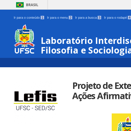
BRASIL
Ir para o conteúdo
1
Ir para o menu
2
Ir para a busca
3
Ir para o rodapé
4
Laboratório Interdis
Filosofia e Sociologi
Projeto de Ex
Ações Afirmati