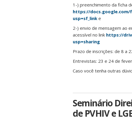
1-) preenchimento da ficha de
https://docs.google.co
usp=sf_link
e
2-) envio de mensagem ao e
acessível no link
https://dr
usp=sharing
Prazo de inscrições: de 8 a 
Entrevistas: 23 e 24 de feve
Caso você tenha outras dúv
Seminário Dire
de PVHIV e LG