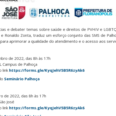
cias e debater temas sobre saúde e direitos de PVHIV e LGBTQ
 e Ronaldo Zonta, traduz um esforço conjunto das SMS de Palho
 para aprimorar a qualidade do atendimento e o acesso aos serv
bro de 2022, das 8h às 17h
UL Campus de Palhoça
o link
https://forms.gle/KyqJehV5B5R6zyAk6
 do
Seminário Palhoça
o de 2022, das 8h às 17h
São José
o link
https://forms.gle/KyqJehV5B5R6zyAk6