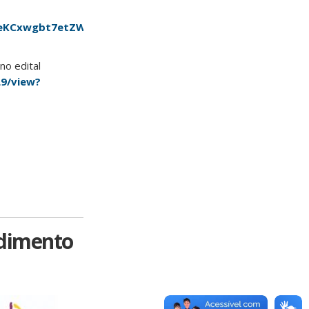
O_eKCxwgbt7etZWG5Q/viewform?
no edital
L9/view?
ndimento