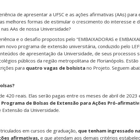
riência de apresentar a UFSC e as ações afirmativas (AAs) para
 as melhores formas de estimular o crescimento do interesse e d
e nas AAs de nossa Universidade?
eriência e o desafio propostos pelo “EMBAIXADORAS e EMBAIX
um novo programa de extensão universitária, conduzido pelo LEF
onteúdos de apresentação da Universidade, de seus processos s
olégios públicos da região metropolitana de Florianópolis. Estão
crições para
quatro vagas de bolsista
no Projeto. Seguem abai
bolsas?
de 420 reais. Elas serão pagas entre os meses de abril de 2023 
o
Programa de Bolsas de Extensão para Ações Pró-afirmati
e Extensão da Universidade.
triculados em cursos de graduação,
que tenham ingressado n
ões afirmativas,
e que atendam aos demais critérios estabelec