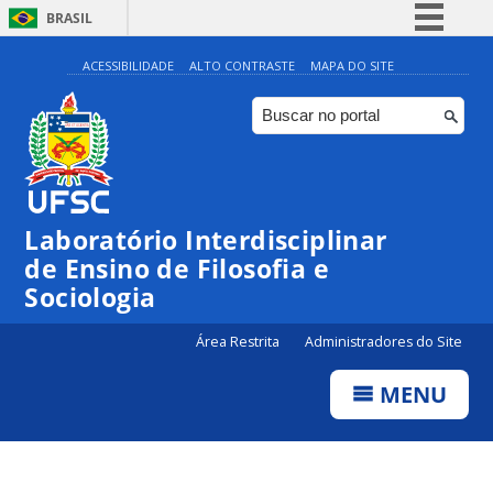
BRASIL
Simplifique!
ACESSIBILIDADE
ALTO CONTRASTE
MAPA DO SITE
Comunica BR
Participe
Acesso à informação
Legislação
Laboratório Interdisciplinar
Canais
de Ensino de Filosofia e
Sociologia
Área Restrita
Administradores do Site
MENU