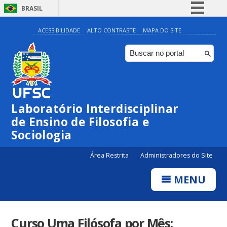
BRASIL
Simplifique!
ACESSIBILIDADE
ALTO CONTRASTE
MAPA DO SITE
Comunica BR
Participe
Acesso à informação
Legislação
Laboratório Interdisciplinar
Canais
de Ensino de Filosofia e
Sociologia
Área Restrita
Administradores do Site
MENU
Curso Uma Filósofa por Mês: