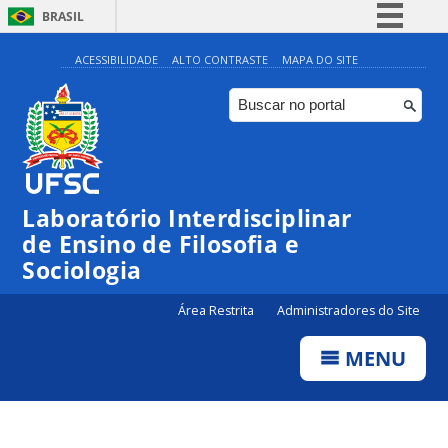
BRASIL
Simplifique!
ACESSIBILIDADE
ALTO CONTRASTE
MAPA DO SITE
Comunica BR
Participe
Acesso à informação
Legislação
Laboratório Interdisciplinar
Canais
de Ensino de Filosofia e
Sociologia
Área Restrita
Administradores do Site
MENU