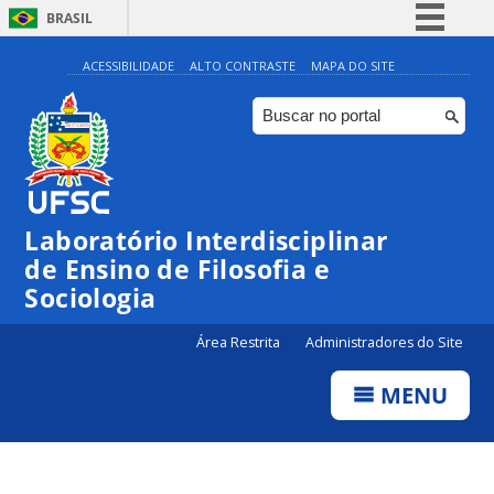
BRASIL
Simplifique!
ACESSIBILIDADE
ALTO CONTRASTE
MAPA DO SITE
Comunica BR
Participe
Acesso à informação
Legislação
Laboratório Interdisciplinar
Canais
de Ensino de Filosofia e
Sociologia
Área Restrita
Administradores do Site
MENU