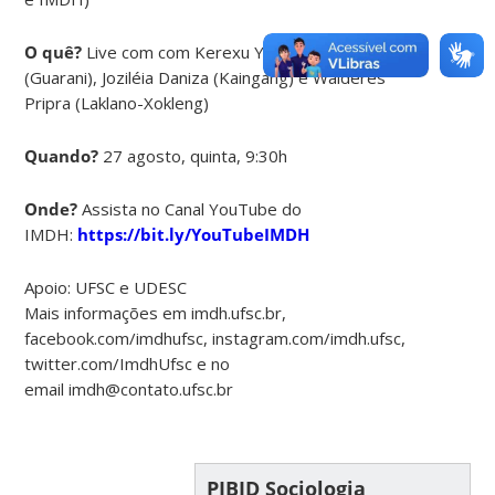
O quê?
Live com com Kerexu Yxapyry
(Guarani), Joziléia Daniza (Kaingang) e Walderes
Pripra (Laklano-Xokleng)
Quando?
27 agosto, quinta, 9:30h
Onde?
Assista no Canal YouTube do
IMDH:
https://bit.ly/YouTubeIMDH
Apoio: UFSC e UDESC
Mais informações em imdh.ufsc.br,
facebook.com/imdhufsc, instagram.com/imdh.ufsc,
twitter.com/ImdhUfsc e no
email imdh@contato.ufsc.br
PIBID Sociologia