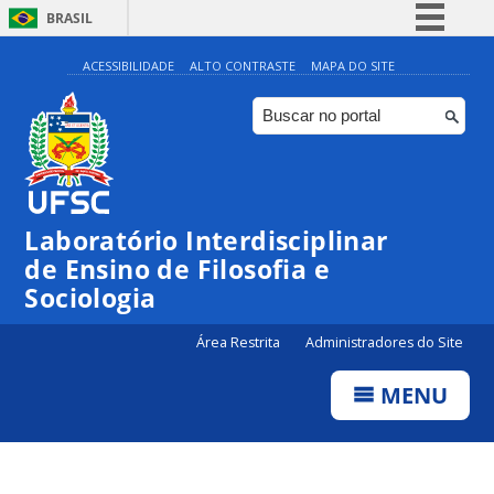
BRASIL
Simplifique!
ACESSIBILIDADE
ALTO CONTRASTE
MAPA DO SITE
Comunica BR
Participe
Acesso à informação
Legislação
Laboratório Interdisciplinar
Canais
de Ensino de Filosofia e
Sociologia
Área Restrita
Administradores do Site
MENU