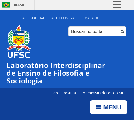
BRASIL
Simplifique!
ACESSIBILIDADE
ALTO CONTRASTE
MAPA DO SITE
Comunica BR
Participe
Acesso à informação
Legislação
Laboratório Interdisciplinar
Canais
de Ensino de Filosofia e
Sociologia
Área Restrita
Administradores do Site
MENU