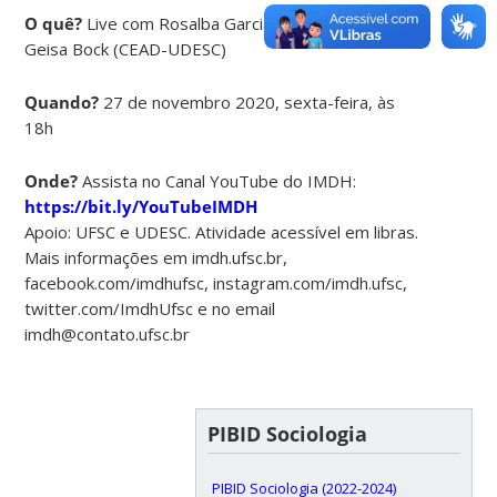
O quê?
Live com Rosalba Garcia (CED-UFSC) e
Geisa Bock (CEAD-UDESC)
Quando?
27 de novembro 2020, sexta-feira, às
18h
Onde?
Assista no Canal YouTube do IMDH:
https://bit.ly/YouTubeIMDH
Apoio: UFSC e UDESC. Atividade acessível em libras.
Mais informações em imdh.ufsc.br,
facebook.com/imdhufsc, instagram.com/imdh.ufsc,
twitter.com/ImdhUfsc e no email
imdh@contato.ufsc.br
PIBID Sociologia
PIBID Sociologia (2022-2024)